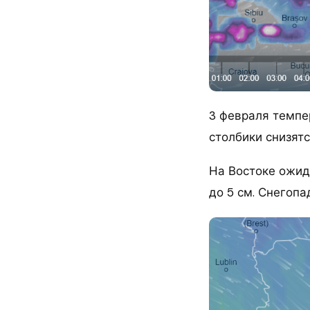
3 февраля темпер
столбики снизятс
На Востоке ожида
до 5 см. Снегоп