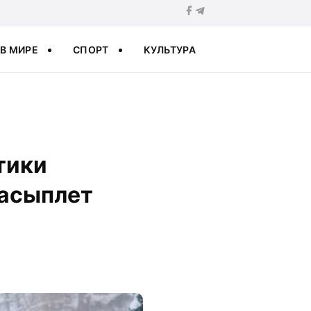
В МИРЕ
СПОРТ
КУЛЬТУРА
тики
засыплет