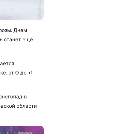
розы. Днем
нь станет еще
дается
е: от 0 до +1
снегопад в
овской области