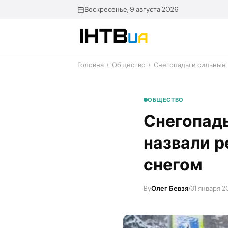
Перейти
Воскресенье, 9 августа 2026
до
контенту
Головна
›
Общество
›
​Снегопады и сильные
ОБЩЕСТВО
​Снегопад
назвали р
снегом
By
Олег Бевзя
/
31 января 20