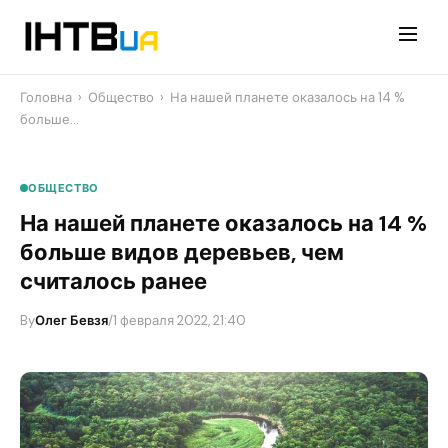
Перейти
до
контенту
Головна
›
Общество
›
На нашей планете оказалось на 14 %
больше…
ОБЩЕСТВО
На нашей планете оказалось на 14 %
больше видов деревьев, чем
считалось ранее
By
Олег Бевзя
/
1 февраля 2022, 21:40