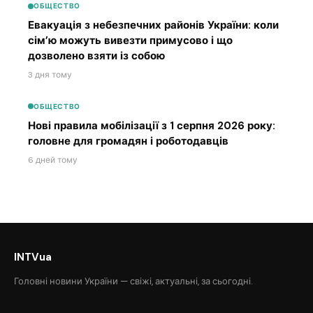
ОБЩЕСТВО
Евакуація з небезпечних районів України: коли
сім’ю можуть вивезти примусово і що
дозволено взяти із собою
3 дня тому
ОБЩЕСТВО
Нові правила мобілізації з 1 серпня 2026 року:
головне для громадян і роботодавців
6 дней тому
INTVua
Головні новини України — свіжі, актуальні, за сьогодні.