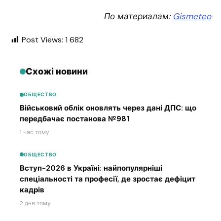
По материалам:
Gismeteo
Post Views:
1 682
Схожі новини
ОБЩЕСТВО
Військовий облік оновлять через дані ДПС: що
передбачає постанова №981
1 час тому
ОБЩЕСТВО
Вступ-2026 в Україні: найпопулярніші
спеціальності та професії, де зростає дефіцит
кадрів
2 дня тому