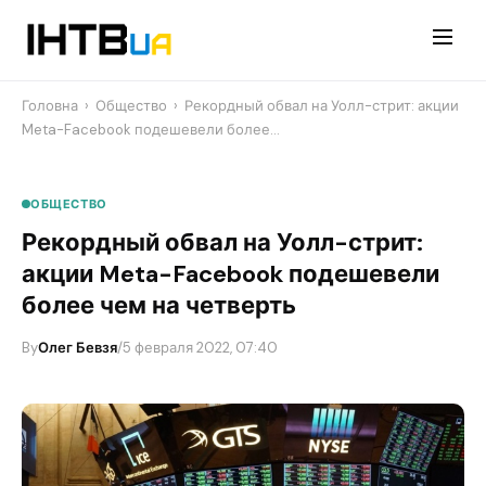
Перейти
до
контенту
Головна
›
Общество
›
Рекордный обвал на Уолл-стрит: акции
Meta-Facebook подешевели более…
ОБЩЕСТВО
Рекордный обвал на Уолл-стрит:
акции Meta-Facebook подешевели
более чем на четверть
By
Олег Бевзя
/
5 февраля 2022, 07:40