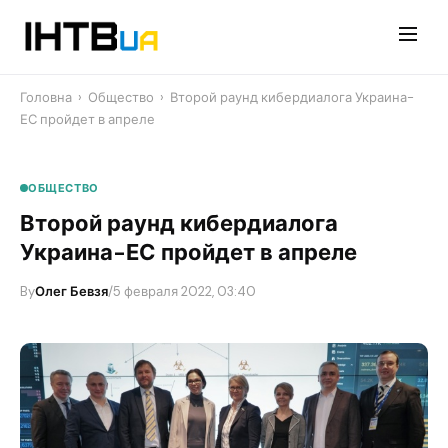
Перейти
до
контенту
Головна
›
Общество
›
Второй раунд кибердиалога Украина-
ЕС пройдет в апреле
ОБЩЕСТВО
Второй раунд кибердиалога
Украина-ЕС пройдет в апреле
By
Олег Бевзя
/
5 февраля 2022, 03:40