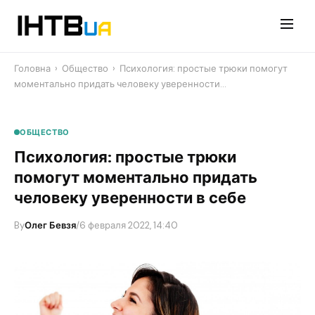
Перейти
до
контенту
Головна
›
Общество
›
Психология: простые трюки помогут
моментально придать человеку уверенности…
ОБЩЕСТВО
Психология: простые трюки
помогут моментально придать
человеку уверенности в себе
By
Олег Бевзя
/
6 февраля 2022, 14:40