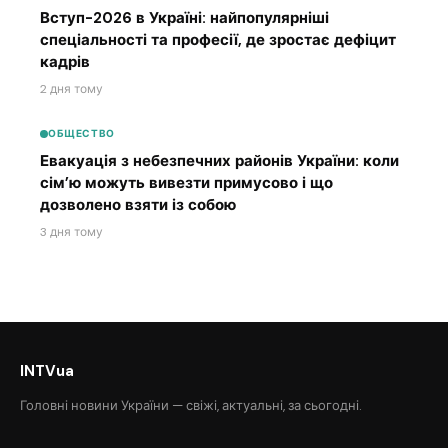
Вступ-2026 в Україні: найпопулярніші
спеціальності та професії, де зростає дефіцит
кадрів
2 дня тому
ОБЩЕСТВО
Евакуація з небезпечних районів України: коли
сім’ю можуть вивезти примусово і що
дозволено взяти із собою
3 дня тому
INTVua
Головні новини України — свіжі, актуальні, за сьогодні.