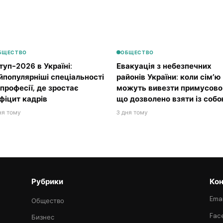
БЩЕСТВО
ОБЩЕСТВО
туп-2026 в Україні:
Евакуація з небезпечних
йпопулярніші спеціальності
районів України: коли сім’ю
 професії, де зростає
можуть вивезти примусово 
фіцит кадрів
що дозволено взяти із соб
ня тому
3 дня тому
Рубрики
Кон
Emai
Общество
Fac
Бизнес