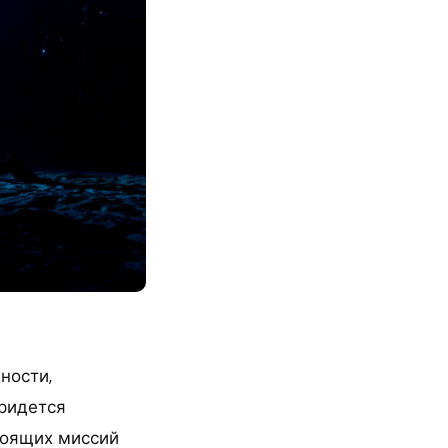
ности,
ридется
тоящих миссий