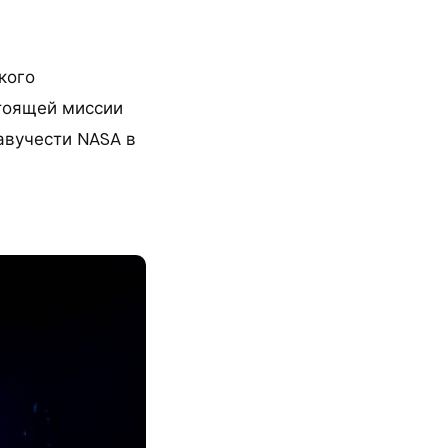
кого
стоящей миссии
авучести NASA в