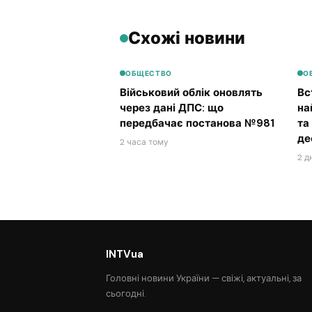
Схожі новини
ОБЩЕСТВО
О
Військовий облік оновлять
Вс
через дані ДПС: що
на
передбачає постанова №981
та
де
2 часа тому
2 д
INTVua
Головні новини України — свіжі, актуальні, за
сьогодні.