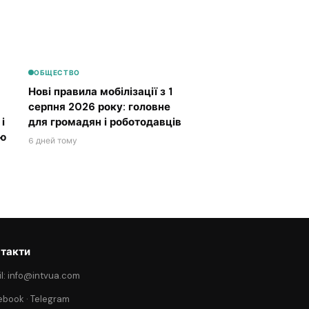
ОБЩЕСТВО
Нові правила мобілізації з 1
серпня 2026 року: головне
і
для громадян і роботодавців
ою
6 дней тому
такти
l: info@intvua.com
ebook
·
Telegram