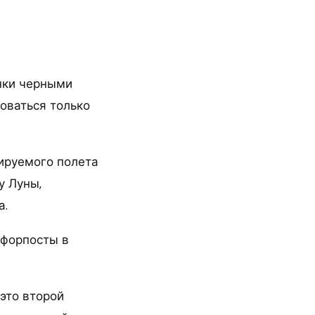
енки черными
оваться только
ируемого полета
у Луны,
а.
 форпосты в
 это второй