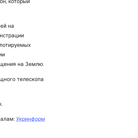
он, который
ней на
онстрации
илотируемых
ии
ащения на Землю.
ощного телескопа
.
иалам:
Укринформ