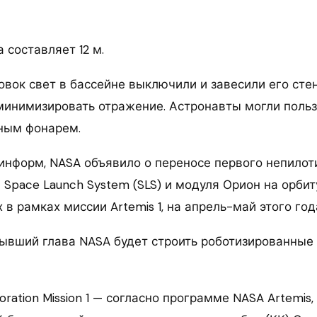
 составляет 12 м.
овок свет в бассейне выключили и завесили его ст
минимизировать отражение. Астронавты могли польз
ым фонарем.
информ, NASA объявило о переносе первого непилот
Space Launch System (SLS) и модуля Орион на орбит
в рамках миссии Artemis 1, на апрель-май этого год
Бывший глава NASA будет строить роботизированные
loration Mission 1 — согласно программе NASA Artemis,