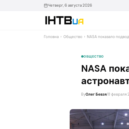
Перейти
Четверг, 6 августа 2026
до
контенту
Головна
›
Общество
›
NASA показало подво
ОБЩЕСТВО
NASA пок
астронав
By
Олег Бевзя
/
8 февраля 2