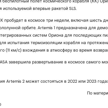
 беспилотный полет космического корабля (КК) Ори
я используемой впервые ракетой SLS.
КК пробудет в космосе три недели, включая шесть д
ололунной орбите. Artemis 1 предназначена для дем
нтегрированных систем Ориона для последующих п
 для испытания термоизоляции корабля на протяжен
го (11 км/с) вхождения в атмосферу во время возвр
NASA завершила развертывание в космосе самого м
 Artemis 2 может состояться в 2022 или 2023 годах
По матер
0