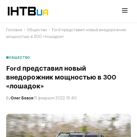
Перейти
до
контенту
Головна
›
Общество
›
Ford представил новый внедорожник
мощностью в 300 «лошадок»
ОБЩЕСТВО
Ford представил новый
внедорожник мощностью в 300
«лошадок»
By
Олег Бевзя
/
11 февраля 2022, 15:40