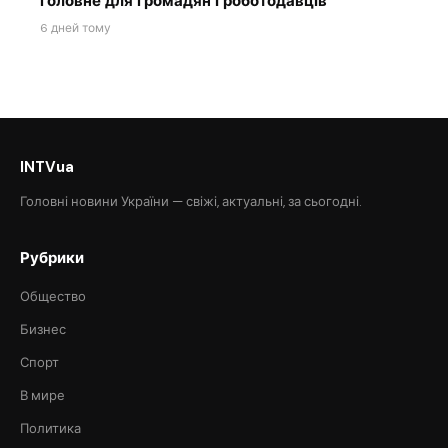
головне для громадян і роботодавців
6 дней тому
INTVua
Головні новини України — свіжі, актуальні, за сьогодні.
Рубрики
Общество
Бизнес
Спорт
В мире
Политика