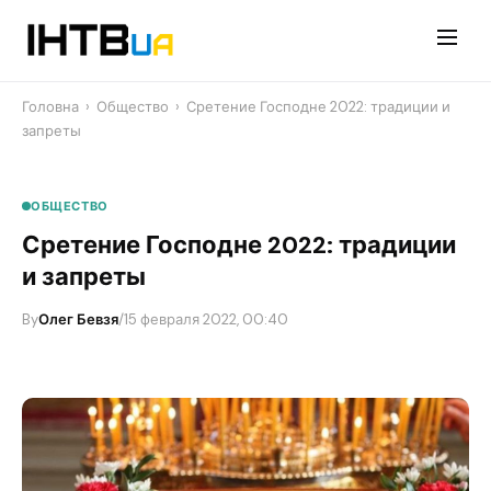
Перейти
до
контенту
Головна
›
Общество
›
Сретение Господне 2022: традиции и
запреты
ОБЩЕСТВО
Сретение Господне 2022: традиции
и запреты
By
Олег Бевзя
/
15 февраля 2022, 00:40