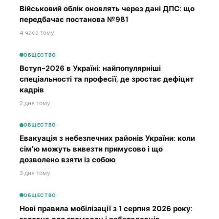
Військовий облік оновлять через дані ДПС: що
передбачає постанова №981
4 часа тому
ОБЩЕСТВО
Вступ-2026 в Україні: найпопулярніші
спеціальності та професії, де зростає дефіцит
кадрів
2 дня тому
ОБЩЕСТВО
Евакуація з небезпечних районів України: коли
сім’ю можуть вивезти примусово і що
дозволено взяти із собою
3 дня тому
ОБЩЕСТВО
Нові правила мобілізації з 1 серпня 2026 року: