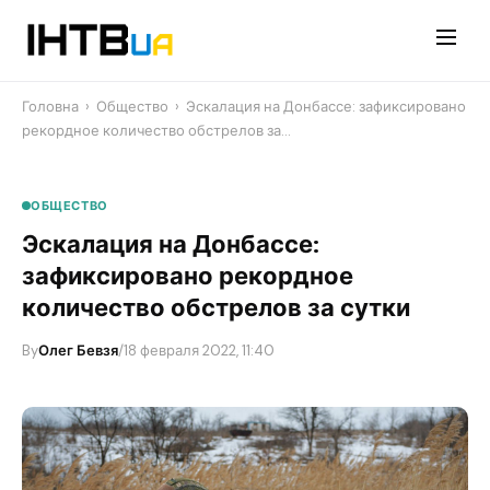
Перейти
до
контенту
Головна
›
Общество
›
Эскалация на Донбассе: зафиксировано
рекордное количество обстрелов за…
ОБЩЕСТВО
Эскалация на Донбассе:
зафиксировано рекордное
количество обстрелов за сутки
By
Олег Бевзя
/
18 февраля 2022, 11:40