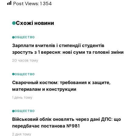
Post Views:
1 354
Схожі новини
ОБЩЕСТВО
Зарплати вчителів і стипендії студентів
зростуть з 1 вересня: нові суми та головні зміни
20 часов тому
ОБЩЕСТВО
Сварочный костюм: требования к защите,
материалам и конструкции
1 день тому
ОБЩЕСТВО
Військовий облік оновлять через дані ДПС: що
передбачає постанова №981
2 дня тому