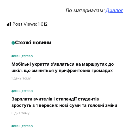
По материалам:
Диалог
Post Views:
1 612
Схожі новини
ОБЩЕСТВО
Мобільні укриття з’являться на маршрутах до
шкіл: що зміниться у прифронтових громадах
1 день тому
ОБЩЕСТВО
Зарплати вчителів і стипендії студентів
зростуть з 1 вересня: нові суми та головні зміни
3 дня тому
ОБЩЕСТВО