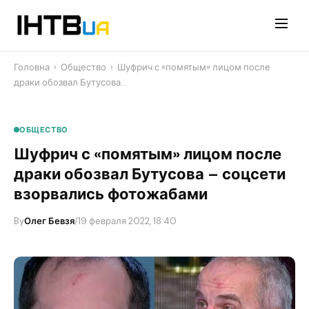
Перейти
до
контенту
Головна
›
Общество
›
Шуфрич с «помятым» лицом после
драки обозвал Бутусова…
ОБЩЕСТВО
Шуфрич с «помятым» лицом после
драки обозвал Бутусова – соцсети
взорвались фотожабами
By
Олег Бевзя
/
19 февраля 2022, 18:40