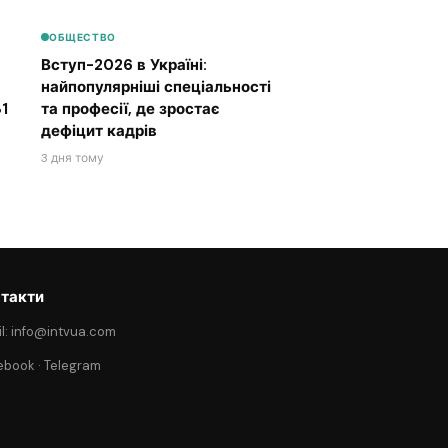
ОБЩЕСТВО
Вступ-2026 в Україні:
найпопулярніші спеціальності
1
та професії, де зростає
дефіцит кадрів
3 дня тому
такти
l: info@intvua.com
ebook
·
Telegram