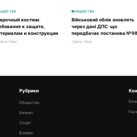
БЩЕСТВО
ОБЩЕСТВО
арочный костюм:
Військовий облік оновлять
ебования к защите,
через дані ДПС: що
териалам и конструкции
передбачає постанова №98
часа тому
1 день тому
Рубрики
Кон
Emai
Общество
Fac
Бизнес
Спорт
В мире