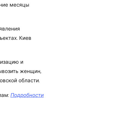
дние месяцы
аявления
ъектах. Киев
лизацию и
ывозить женщин,
овской области.
лам:
Подробности