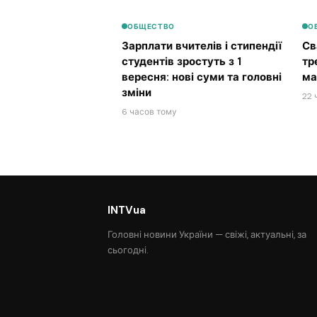
ОБЩЕСТВО
О
Зарплати вчителів і стипендії
Св
студентів зростуть з 1
тр
вересня: нові суми та головні
ма
зміни
22 
6 часов тому
INTVua
Головні новини України — свіжі, актуальні, за
сьогодні.