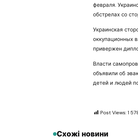
февраля. Украин
обстрелах со сто
Украинская стор
оккупационных в
привержен дипло
Власти самопров
объявили об эва
детей и людей п
Post Views:
1 57
Схожі новини