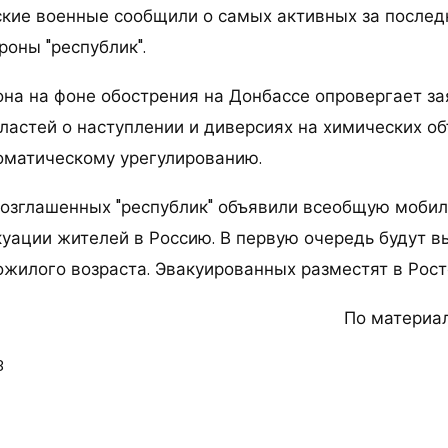
ские военные сообщили о самых активных за после
роны "республик".
она на фоне обострения на Донбассе опровергает з
ластей о наступлении и диверсиях на химических об
матическому урегулированию.
озглашенных "республик" объявили всеобщую моби
куации жителей в Россию. В первую очередь будут в
ожилого возраста. Эвакуированных разместят в Рост
По материа
8