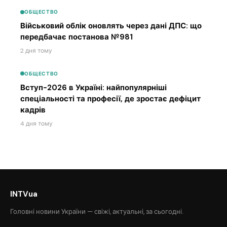
ОБЩЕСТВО
Військовий облік оновлять через дані ДПС: що
передбачає постанова №981
2 дня тому
ОБЩЕСТВО
Вступ-2026 в Україні: найпопулярніші
спеціальності та професії, де зростає дефіцит
кадрів
4 дня тому
INTVua
Головні новини України — свіжі, актуальні, за сьогодні.