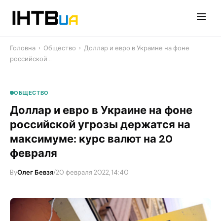
Перейти
до
контенту
Головна
›
Общество
›
​Доллар и евро в Украине на фоне
российской…
ОБЩЕСТВО
​Доллар и евро в Украине на фоне
российской угрозы держатся на
максимуме: курс валют на 20
февраля
By
Олег Бевзя
/
20 февраля 2022, 14:40