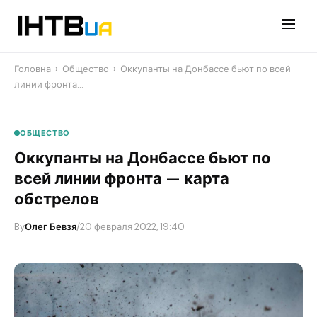
Перейти
до
контенту
Головна
›
Общество
›
Оккупанты на Донбассе бьют по всей
линии фронта…
ОБЩЕСТВО
Оккупанты на Донбассе бьют по
всей линии фронта — карта
обстрелов
By
Олег Бевзя
/
20 февраля 2022, 19:40