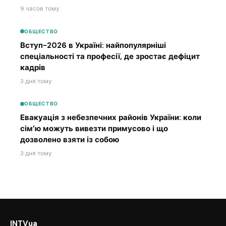
9 часов тому
ОБЩЕСТВО
Вступ-2026 в Україні: найпопулярніші
спеціальності та професії, де зростає дефіцит
кадрів
3 дня тому
ОБЩЕСТВО
Евакуація з небезпечних районів України: коли
сім’ю можуть вивезти примусово і що
дозволено взяти із собою
3 дня тому
INTVua