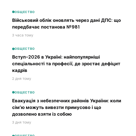
ОБЩЕСТВО
Військовий облік оновлять через дані ДПС: що
передбачає постанова №981
3 часа тому
ОБЩЕСТВО
Вступ-2026 в Україні: найпопулярніші
спеціальності та професії, де зростає дефіцит
кадрів
2 дня тому
ОБЩЕСТВО
Евакуація з небезпечних районів України: коли
сім’ю можуть вивезти примусово і що
дозволено взяти із собою
3 дня тому
ОБЩЕСТВО