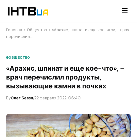
Перейти
до
контенту
Головна
›
Общество
›
«Арахис, шпинат и еще кое-что», – врач
перечислил…
ОБЩЕСТВО
«Арахис, шпинат и еще кое-что», –
врач перечислил продукты,
вызывающие камни в почках
By
Олег Бевзя
/
22 февраля 2022, 06:40