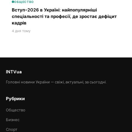
ОБЩЕСТВО
Вступ-2026 в Україні: найпопулярніші
спеціальності та професії, де зростає дефіцит
кадрів
4 дня тому
INTVua
Головні новини України — свіжі, актуальні, за сьогодні.
Рубрики
Общество
Бизнес
Спорт