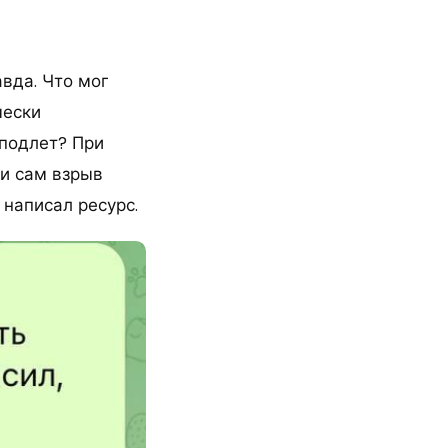
авда. Что мог
чески
 подлет? При
 и сам взрыв
 написал ресурс.