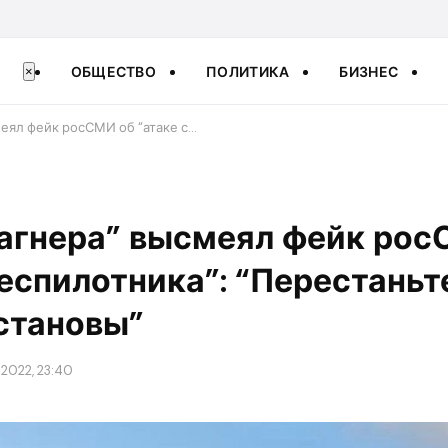
ОБЩЕСТВО
ПОЛИТИКА
БИЗНЕС
×
меял фейк росСМИ об “атаке с…
Вагнера” высмеял фейк ро
беспилотника”: “Перестаньт
становы”
2022, 23:40