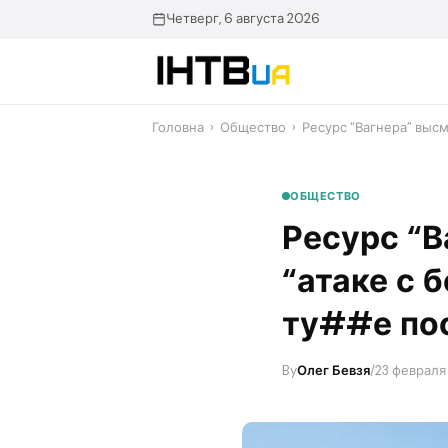
Перейти
Четверг, 6 августа 2026
до
контенту
Головна
›
Общество
›
​Ресурс “Вагнера” выс
ОБЩЕСТВО
​Ресурс “
“атаке с 
ту##е по
By
Олег Бевзя
/
23 февраля 