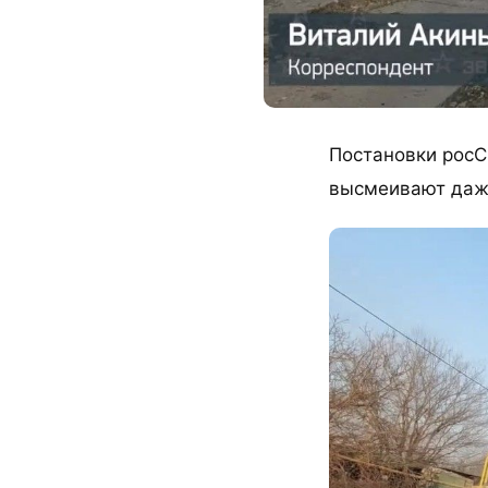
Постановки росС
высмеивают даже