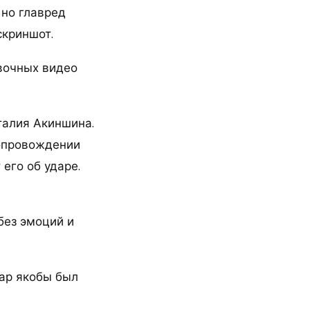
 но главред
скриншот.
вочных видео
талия Акиншина.
сопровождении
его об ударе.
без эмоций и
дар якобы был