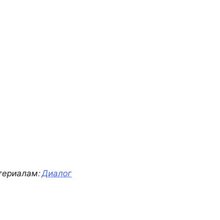
териалам:
Диалог