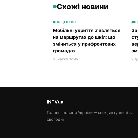
Схожі новини
ОБЩЕСТВО
О
Мобільні укриття з’являться
За
на маршрутах до шкіл: що
ст
зміниться у прифронтових
ве
громадах
зм
16 часов тому
2 д
INTVua
Головні новини України — свіжі, актуальні, за
сьогодні.