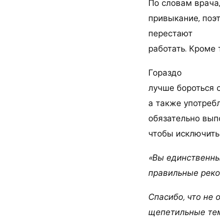
По словам врача
привыкание, поэ
перестают
работать. Кроме
Гораздо
лучше бороться 
а также употребл
обязательно вып
чтобы исключить
«Вы единственны
правильные рек
Спасибо, что не 
щепетильные те