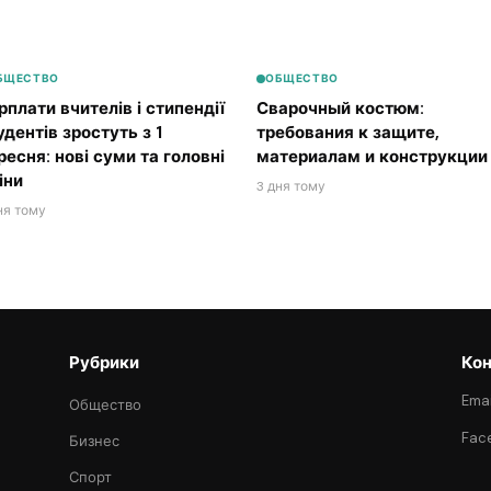
БЩЕСТВО
ОБЩЕСТВО
рплати вчителів і стипендії
Сварочный костюм:
удентів зростуть з 1
требования к защите,
ресня: нові суми та головні
материалам и конструкции
іни
3 дня тому
ня тому
Рубрики
Кон
Emai
Общество
Fac
Бизнес
Спорт