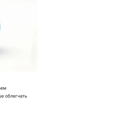
оем
ше облегчать