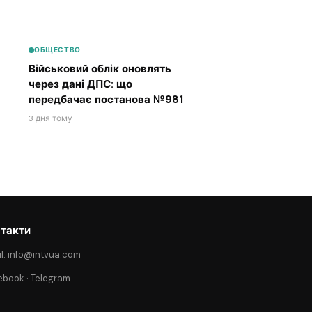
ОБЩЕСТВО
Військовий облік оновлять
через дані ДПС: що
передбачає постанова №981
3 дня тому
такти
l: info@intvua.com
ebook
·
Telegram