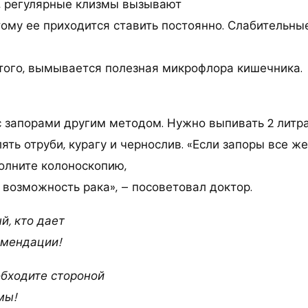
, регулярные клизмы вызывают
тому ее приходится ставить постоянно. Слабительны
 того, вымывается полезная микрофлора кишечника.
с запорами другим методом. Нужно выпивать 2 литра
ять отруби, курагу и чернослив. «Если запоры все ж
олните колоноскопию,
 возможность рака», – посоветовал доктор.
й, кто дает
омендации!
обходите стороной
мы!