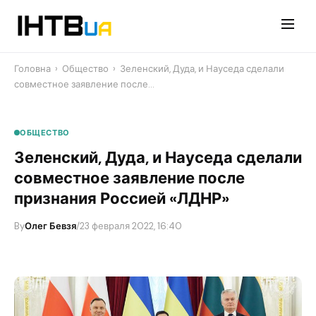
Перейти
до
контенту
Головна
›
Общество
›
Зеленский, Дуда, и Науседа сделали
совместное заявление после…
ОБЩЕСТВО
Зеленский, Дуда, и Науседа сделали
совместное заявление после
признания Россией «ЛДНР»
By
Олег Бевзя
/
23 февраля 2022, 16:40