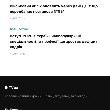
Військовий облік оновлять через дані ДПС: що
передбачає постанова №981
2 дня тому
ОБЩЕСТВО
Вступ-2026 в Україні: найпопулярніші
спеціальності та професії, де зростає дефіцит
кадрів
4 дня тому
INTVua
Головні новини України — свіжі, актуальні, за сьогодні.
Рубрики