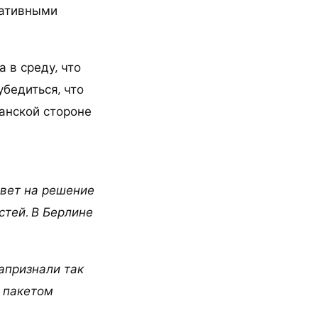
нативными
 в среду, что
бедиться, что
канской стороне
твет на решение
тей. В Берлине
апризнали так
 пакетом