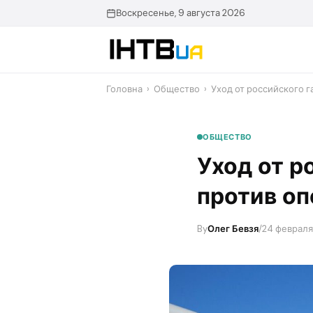
Перейти
Воскресенье, 9 августа 2026
до
контенту
Головна
›
Общество
›
Уход от российского г
ОБЩЕСТВО
Уход от р
против оп
By
Олег Бевзя
/
24 февраля