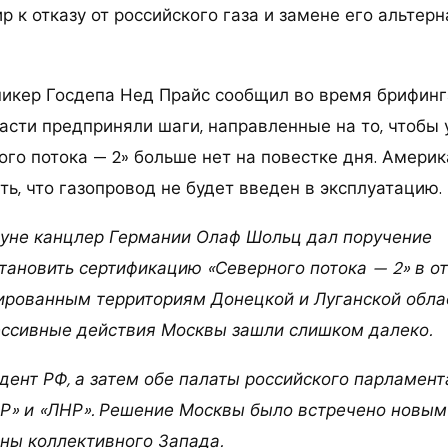
 к отказу от российского газа и замене его альтер
икер Госдепа Нед Прайс сообщил во время брифинга
асти предприняли шаги, направленные на то, чтобы у
ого потока — 2» больше нет на повестке дня. Амери
ь, что газопровод не будет введен в эксплуатацию.
уне канцлер Германии Олаф Шольц дал поручение
ановить сертификацию «Северного потока — 2» в о
ированным территориям Донецкой и Луганской облас
рессивные действия Москвы зашли слишком далеко.
идент РФ, а затем обе палаты российского парламент
» и «ЛНР». Решение Москвы было встречено новым
оны коллективного Запада.