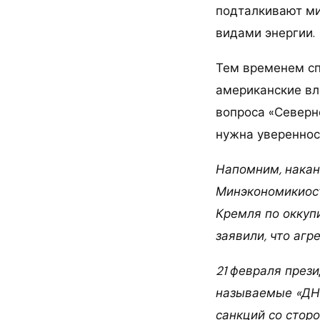
подталкивают мир
видами энергии.
Тем временем сп
американские вл
вопроса «Северн
нужна уверенност
Напомним, накан
Минэкономикиост
Кремля по оккуп
заявили, что аг
21 февраля през
называемые «ДНР
санкций со стор