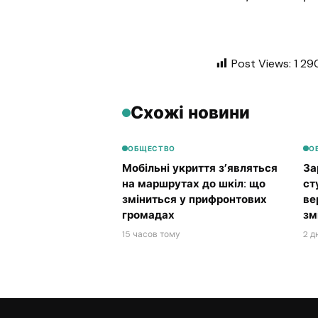
Post Views:
1 29
Схожі новини
ОБЩЕСТВО
О
Мобільні укриття з’являться
За
на маршрутах до шкіл: що
ст
зміниться у прифронтових
ве
громадах
зм
15 часов тому
2 д