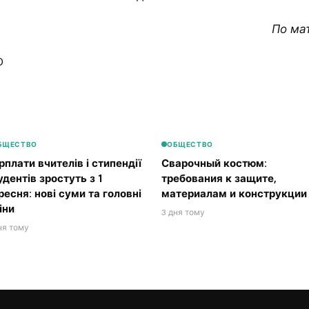
По ма
0
БЩЕСТВО
ОБЩЕСТВО
рплати вчителів і стипендії
Сварочный костюм:
удентів зростуть з 1
требования к защите,
ресня: нові суми та головні
материалам и конструкции
іни
3 дня тому
ня тому