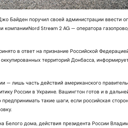
жо Байден поручил своей администрации ввести о
и компанииNord Stream 2 AG — оператора газопров
ринято в ответ на признание Российской Федерацие
 оккупированных территорий Донбасса, информируе
ии — лишь часть действий американского правительс
итику России в Украине. Вашингтон готов и в дальн
 предпринимать такие шаги, если российская сторо
овку.
на Белого дома, действия президента России Влади