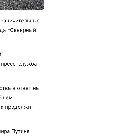
граничительные
ода «Северный
й
тпресс-служба
тва в ответ на
ейшем
на продолжит
мира Путина