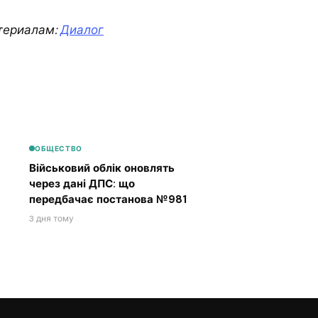
териалам:
Диалог
ОБЩЕСТВО
Військовий облік оновлять
через дані ДПС: що
передбачає постанова №981
3 дня тому