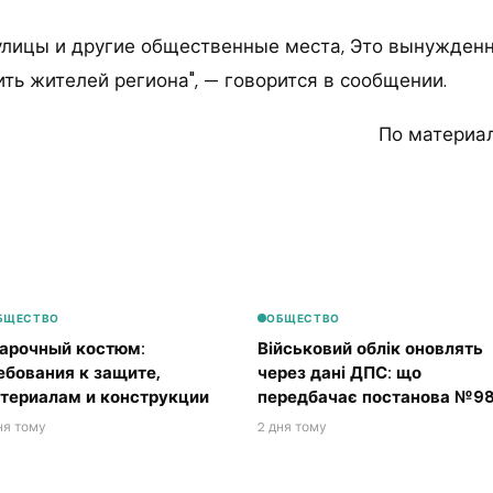
улицы и другие общественные места, Это вынужден
ить жителей региона", — говорится в сообщении.
По материа
БЩЕСТВО
ОБЩЕСТВО
арочный костюм:
Військовий облік оновлять
ебования к защите,
через дані ДПС: що
териалам и конструкции
передбачає постанова №98
ня тому
2 дня тому