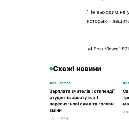
"Не выходим на 
которых – защит
Post Views:
1 521
Схожі новини
ОБЩЕСТВО
О
Зарплати вчителів і стипендії
Св
студентів зростуть з 1
тр
вересня: нові суми та головні
ма
зміни
2 д
1 день тому