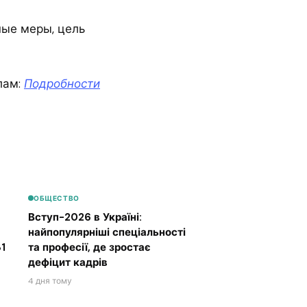
ные меры, цель
лам:
Подробности
ОБЩЕСТВО
Вступ-2026 в Україні:
найпопулярніші спеціальності
1
та професії, де зростає
дефіцит кадрів
4 дня тому