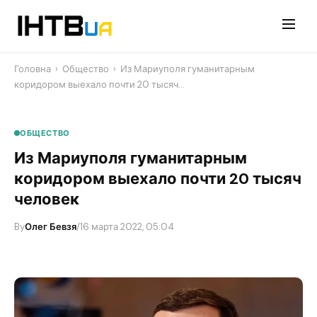
Перейти
до
контенту
Головна
›
Общество
›
Из Мариуполя гуманитарным
коридором выехало почти 20 тысяч…
ОБЩЕСТВО
Из Мариуполя гуманитарным
коридором выехало почти 20 тысяч
человек
By
Олег Бевзя
/
16 марта 2022, 05:04