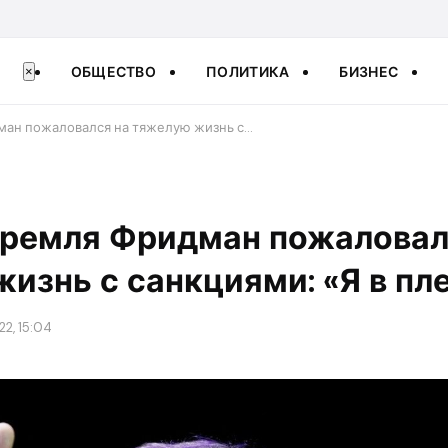
ОБЩЕСТВО
ПОЛИТИКА
БИЗНЕС
×
ман пожаловался на тяжелую жизнь с…
Кремля Фридман пожаловал
изнь с санкциями: «Я в пл
22, 15:04