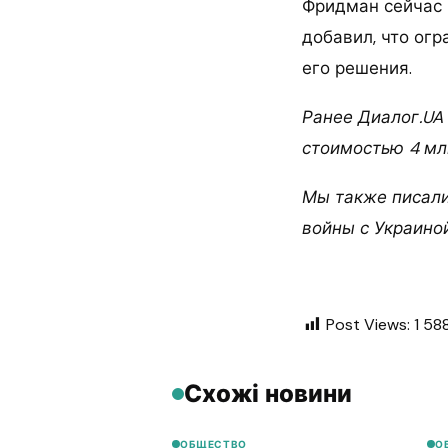
Фридман сейчас 
добавил, что ог
его решения.
Ранее Диалог.UA
стоимостью 4 мл
Мы также писали
войны с Украиной
Post Views:
1 58
Схожі новини
ОБЩЕСТВО
О