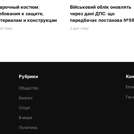
арочный костюм:
Військовий облік оновлять
ебования к защите,
через дані ДПС: що
териалам и конструкции
передбачає постанова №98
ня тому
2 дня тому
Рубрики
Кон
Emai
Общество
Fac
Бизнес
Спорт
В мире
Политика