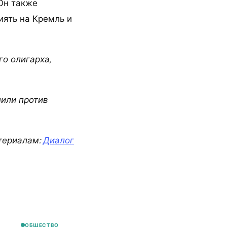
 Он также
иять на Кремль и
го олигарха,
пили против
териалам:
Диалог
ОБЩЕСТВО