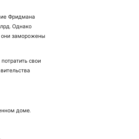
ние Фридмана
млрд. Однако
: они заморожены
 потратить свои
авительства
енном доме.