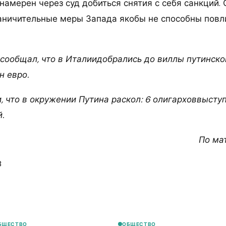
намерен через суд добиться снятия с себя санкций.
раничительные меры Запада якобы не способны повл
 сообщал, что в Италиидобрались до виллы путинско
н евро.
, что в окружении Путина раскол: 6 олигарховвысту
.
По ма
8
БЩЕСТВО
ОБЩЕСТВО