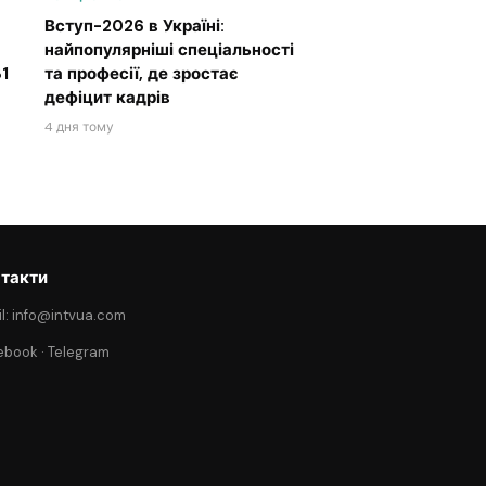
Вступ-2026 в Україні:
найпопулярніші спеціальності
1
та професії, де зростає
дефіцит кадрів
4 дня тому
такти
l: info@intvua.com
ebook
·
Telegram