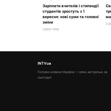
Зарплати вчителів і стипендії
Св
студентів зростуть з 1
тр
вересня: нові суми та головні
ма
зміни
2 д
1 день тому
INTVua
Головні новини України — свіжі, актуальні, за
сьогодні.