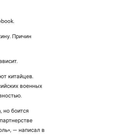
book.
кину. Причин
ависит.
ют китайцев.
сийских военных
вностью.
, но боится
 партнерстве
ль», — написал в