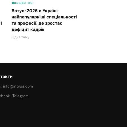
ОБЩЕСТВО
Вступ-2026 в Україні:
найпопулярніші спеціальності
1
та професії, де зростає
дефіцит кадрів
3 дня тому
такти
l: info@intvua.com
ebook
·
Telegram