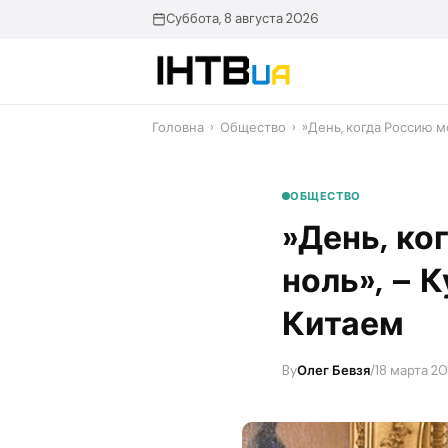
Перейти
Суббота, 8 августа 2026
до
контенту
Головна
›
Общество
›
​»День, когда Россию 
ОБЩЕСТВО
​»День, к
ноль», – 
Китаем
By
Олег Бевзя
/
18 марта 20