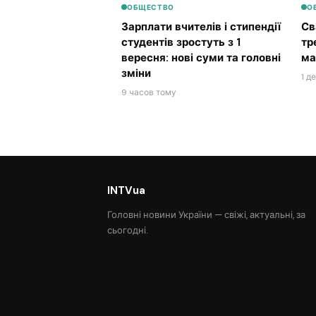
ОБЩЕСТВО
О
Зарплати вчителів і стипендії
Св
студентів зростуть з 1
тр
вересня: нові суми та головні
ма
зміни
1 д
9 часов тому
INTVua
Головні новини України — свіжі, актуальні, за
сьогодні.