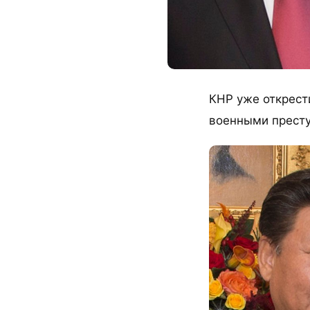
КНР уже открест
военными престу