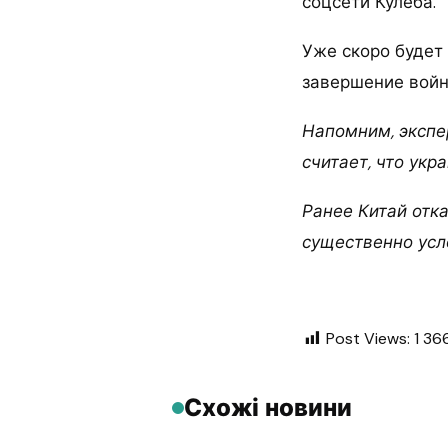
соцсети Кулеба.
Уже скоро будет 
завершение войн
Напомним, экспе
считает, что ук
Ранее Китай отк
существенно усл
Post Views:
1 36
Схожі новини