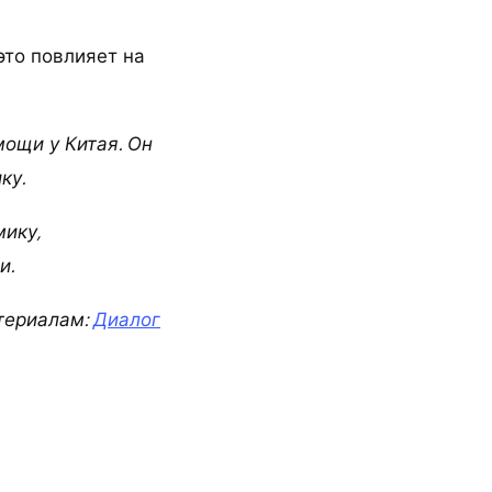
это повлияет на
ощи у Китая. Он
ку.
ику,
и.
териалам:
Диалог