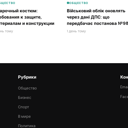
БЩЕСТВО
ОБЩЕСТВО
арочный костюм:
Військовий облік оновлять
ебования к защите,
через дані ДПС: що
териалам и конструкции
передбачає постанова №98
ень тому
1 день тому
Рубрики
Кон
Emai
Общество
Fac
Бизнес
Спорт
В мире
Политика