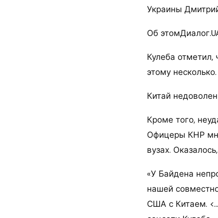
Украины Дмитрий
Об этомДиалог.U
Кулеба отметил, 
этому несколько.
Китай недоволен 
Кроме того, неуд
Офицеры КНР мно
вузах. Оказалось
«У Байдена непро
нашей совместно
США с Китаем. <…