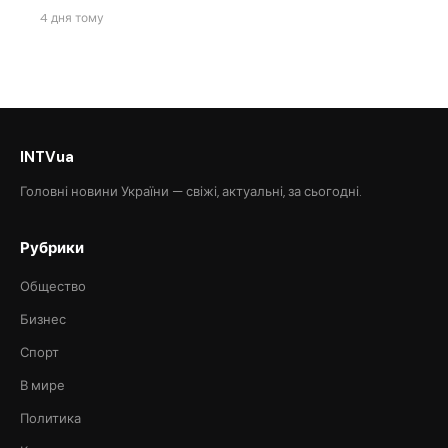
4 дня тому
INTVua
Головні новини України — свіжі, актуальні, за сьогодні.
Рубрики
Общество
Бизнес
Спорт
В мире
Политика