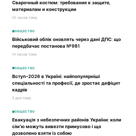
Сварочный костюм: требования к защите,
материалам и конструкции
10 часов тому
ОБЩЕСТВО
Військовий облік оновлять через дані ДПС: що
передбачає постанова №981
14 часов тому
ОБЩЕСТВО
Вступ-2026 в Україні: найпопулярніші
спеціальності та професії, де зростає дефіцит
кадрів
3 дня тому
ОБЩЕСТВО
Евакуація з небезпечних районів України: коли
сім’ю можуть вивезти примусово і що
дозволено взяти із собою