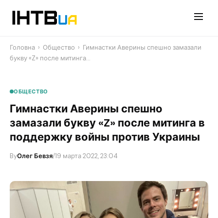
Перейти
до
контенту
Головна
›
Общество
›
Гимнастки Аверины спешно замазали
букву «Z» после митинга…
ОБЩЕСТВО
Гимнастки Аверины спешно
замазали букву «Z» после митинга в
поддержку войны против Украины
By
Олег Бевзя
/
19 марта 2022, 23:04