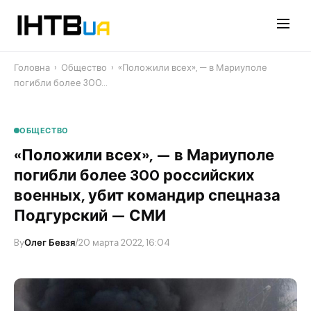
Перейти
до
контенту
Головна
›
Общество
›
«Положили всех», — в Мариуполе
погибли более 300…
ОБЩЕСТВО
«Положили всех», — в Мариуполе
погибли более 300 российских
военных, убит командир спецназа
Подгурский — СМИ
By
Олег Бевзя
/
20 марта 2022, 16:04