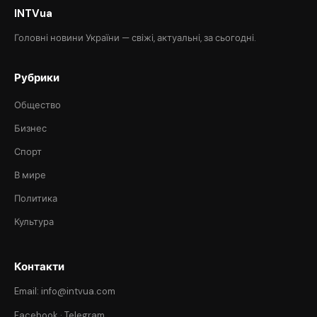
INTVua
Головні новини України — свіжі, актуальні, за сьогодні.
Рубрики
Общество
Бизнес
Спорт
В мире
Политика
Культура
Контакти
Email: info@intvua.com
Facebook
·
Telegram