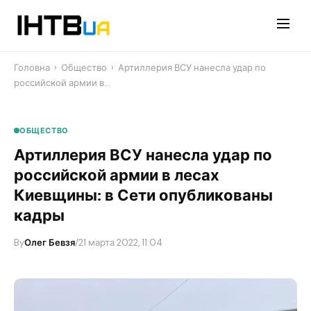
Перейти
до
контенту
Головна
›
Общество
›
​Артиллерия ВСУ нанесла удар по
российской армии в…
ОБЩЕСТВО
​Артиллерия ВСУ нанесла удар по
российской армии в лесах
Киевщины: в Сети опубликованы
кадры
By
Олег Бевзя
/
21 марта 2022, 11:04