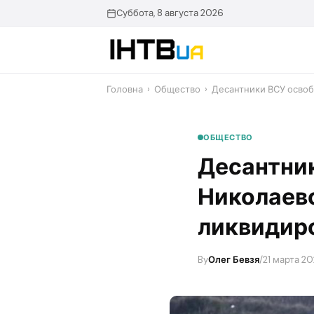
Перейти
Суббота, 8 августа 2026
до
контенту
Головна
›
Общество
›
Десантники ВСУ освоб
ОБЩЕСТВО
Десантник
Николаевс
ликвидиро
By
Олег Бевзя
/
21 марта 20