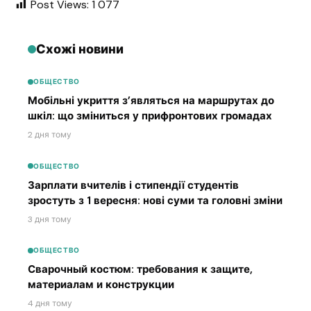
Post Views:
1 077
Схожі новини
ОБЩЕСТВО
Мобільні укриття з’являться на маршрутах до
шкіл: що зміниться у прифронтових громадах
2 дня тому
ОБЩЕСТВО
Зарплати вчителів і стипендії студентів
зростуть з 1 вересня: нові суми та головні зміни
3 дня тому
ОБЩЕСТВО
Сварочный костюм: требования к защите,
материалам и конструкции
4 дня тому