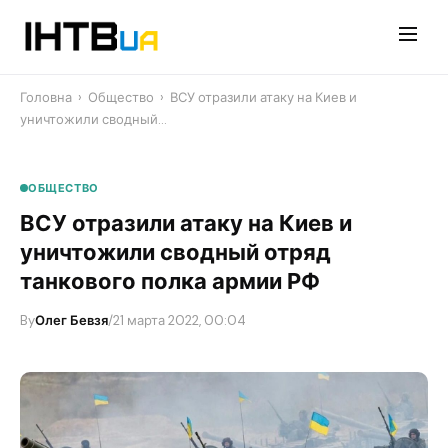
Перейти
до
контенту
Головна
›
Общество
›
ВСУ отразили атаку на Киев и
уничтожили сводный…
ОБЩЕСТВО
ВСУ отразили атаку на Киев и
уничтожили сводный отряд
танкового полка армии РФ
By
Олег Бевзя
/
21 марта 2022, 00:04