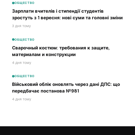
ОБЩЕСТВО
Зарплати вчителів і стипендії студентів
зростуть з 1 вересня: нові суми та головні зміни
3 дня тому
ОБЩЕСТВО
Сварочный костюм: требования к защите,
материалам и конструкции
4 дня тому
ОБЩЕСТВО
Військовий облік оновлять через дані ДПС: що
передбачає постанова №981
4 дня тому