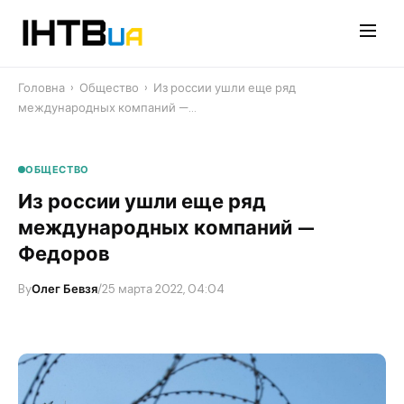
Перейти
до
контенту
Головна
›
Общество
›
Из россии ушли еще ряд
международных компаний —…
ОБЩЕСТВО
Из россии ушли еще ряд
международных компаний —
Федоров
By
Олег Бевзя
/
25 марта 2022, 04:04