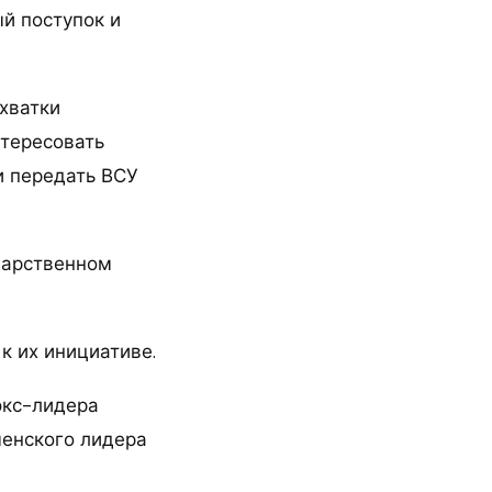
й поступок и
хватки
нтересовать
и передать ВСУ
ударственном
к их инициативе.
экс-лидера
ченского лидера