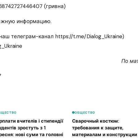
168742727446407 (гривна)
важную информацию.
аш телеграм-канал https://t.me/Dialog_Ukraine)
g_Ukraine
По ма
7
БЩЕСТВО
ОБЩЕСТВО
рплати вчителів і стипендії
Сварочный костюм:
удентів зростуть з 1
требования к защите,
ресня: нові суми та головні
материалам и конструкции