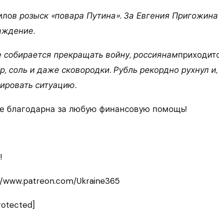
ило
в розыск «повара Путина». За Евгения Пригожин
аждение.
е собирается прекращать войну, россиянам
приходит
р, соль и даже сковородки. Рубль рекордно рухнул и,
ировать ситуацию.
е благодарна за любую финансовую помощь!
!
//www.patreon.com/Ukraine365
rotected]