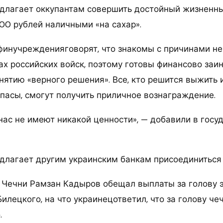
едлагает оккупантам совершить достойный жизненны
000 рублей наличными «на сахар».
финучрежденияговорят, что знакомы с причинами не
ах российских войск, поэтому готовы финансово заи
нятию «верного решения». Все, кто решится выжить 
ипасы, смогут получить приличное вознаграждение.
 нас не имеют никакой ценности», — добавили в гос
едлагает другим украинским банкам присоединиться 
 Чечни Рамзан Кадыров обещал выплаты за голову 
илецкого, на что украинецответил, что за голову че
.