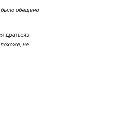
а было обещано
ся драться
в
 похоже, не