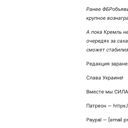
Ранее ФБР
объяв
крупное вознагр
А пока Кремль н
очередях за саха
сможет стабилиз
Редакция заране
Слава Украине!
Вместе мы СИЛА
Патреон — https:
Paypal — [email p