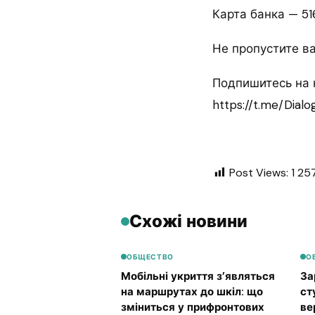
Карта банка — 5
Не пропустите 
Подпишитесь на н
https://t.me/Dialo
Post Views:
1 25
Схожі новини
ОБЩЕСТВО
О
Мобільні укриття з’являться
За
на маршрутах до шкіл: що
ст
зміниться у прифронтових
ве