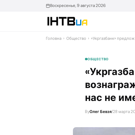
Перейти
Воскресенье, 9 августа 2026
до
контенту
Головна
›
Общество
›
«Укргазбанк» предлож
ОБЩЕСТВО
«Укргазба
вознаграж
нас не им
By
Олег Бевзя
/
28 марта 2