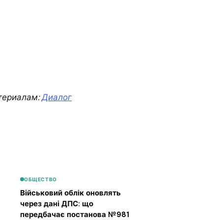
териалам:
Диалог
ОБЩЕСТВО
Військовий облік оновлять
через дані ДПС: що
передбачає постанова №981