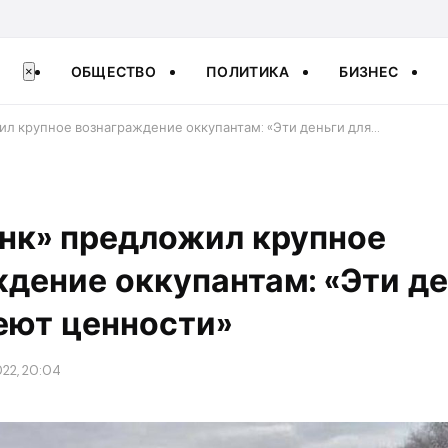
ОБЩЕСТВО
ПОЛИТИКА
БИЗНЕС
×
ил крупное вознаграждение оккупантам: «Эти деньги для…
нк» предложил крупное
дение оккупантам: «Эти де
еют ценности»
022, 20:04