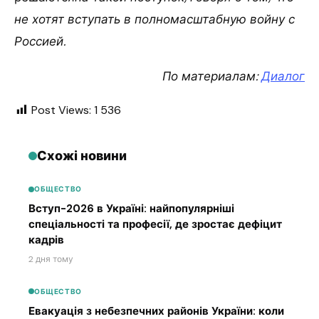
не хотят вступать в полномасштабную войну с
Россией.
По материалам:
Диалог
Post Views:
1 536
Схожі новини
ОБЩЕСТВО
Вступ-2026 в Україні: найпопулярніші
спеціальності та професії, де зростає дефіцит
кадрів
2 дня тому
ОБЩЕСТВО
Евакуація з небезпечних районів України: коли