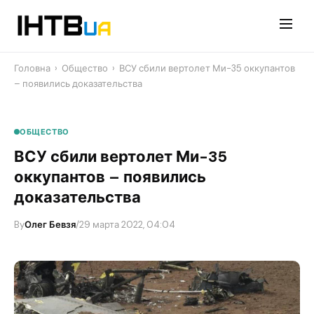
Перейти
до
контенту
Головна
›
Общество
›
ВСУ сбили вертолет Ми-35 оккупантов
– появились доказательства
ОБЩЕСТВО
ВСУ сбили вертолет Ми-35
оккупантов – появились
доказательства
By
Олег Бевзя
/
29 марта 2022, 04:04