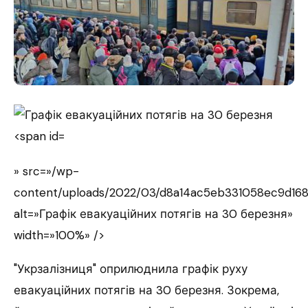
» src=»/wp-
content/uploads/2022/03/d8a14ac5eb331058ec9d168
alt=»Графік евакуаційних потягів на 30 березня»
width=»100%» />
"Укрзалізниця" оприлюднила графік руху
евакуаційних потягів на 30 березня. Зокрема,