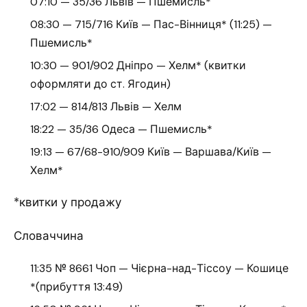
07:10 — 35/36 Львів — Пшемисль*
08:30 — 715/716 Київ — Пас-Вінниця* (11:25) —
Пшемисль*
10:30 — 901/902 Дніпро — Хелм* (квитки
оформляти до ст. Ягодин)
17:02 — 814/813 Львів — Хелм
18:22 — 35/36 Одеса — Пшемисль*
19:13 — 67/68-910/909 Київ — Варшава/Київ —
Хелм*
*квитки у продажу
Словаччина
11:35 № 8661 Чоп — Чієрна-над-Тіссоу — Кошице
*(прибуття 13:49)