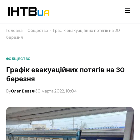
Перейти
до
контенту
Головна
›
Общество
›
Графік евакуаційних потягів на 30
березня
ОБЩЕСТВО
Графік евакуаційних потягів на 30
березня
By
Олег Бевзя
/
30 марта 2022, 10:04