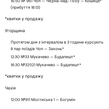
16:50 № 961 Чоп — Чієрна-над-Тісоу — Кошице*
(прибуття 18:13)
*квитки у продажу
Угорщина
Протягом дня з інтервалом в 3 години курсують
8 пар поїздів Чоп — Захонь*
12:30 №33 Мукачево — Будапешт*
16:30 №32521 Мукачево — Будапешт*
*квитки у продажу
Чехія
12:00 №911 Мостиська 1 — Богумін