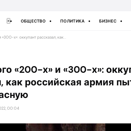
ОБЩЕСТВО
ПОЛИТИКА
БИЗНЕС
×
и «300-х»: оккупант рассказал, как…
ого «200-х» и «300-х»: окку
, как российская армия пы
пасную
022, 00:04