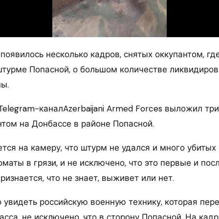
появилось несколько кадров, снятых оккупантом, гд
штурме Попасной, о большом количестве ликвидиров
ы.
 Telegram-каналAzerbaijani Armed Forces выложил три
нтом на Донбассе в районе Попасной.
тся на камеру, что штурм не удался и много убитых
оматы в грязи, и не исключено, что это первые и по
признается, что не знает, выживет или нет.
 увидеть российскую военную технику, которая пер
сса, не исключено, что в сторону Попасной. На кад