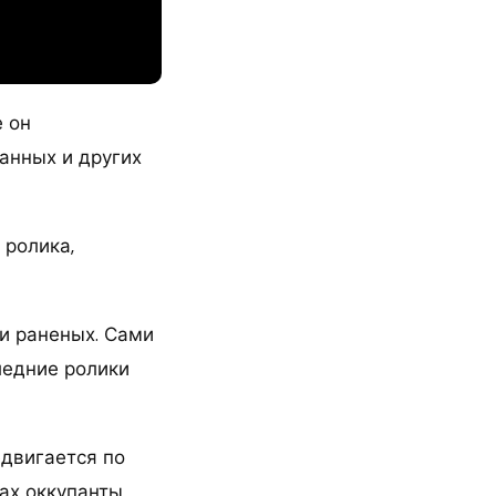
е он
анных и других
 ролика,
 и раненых. Сами
следние ролики
едвигается по
рах оккупанты