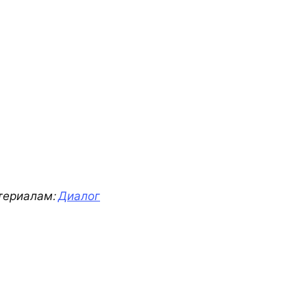
териалам:
Диалог