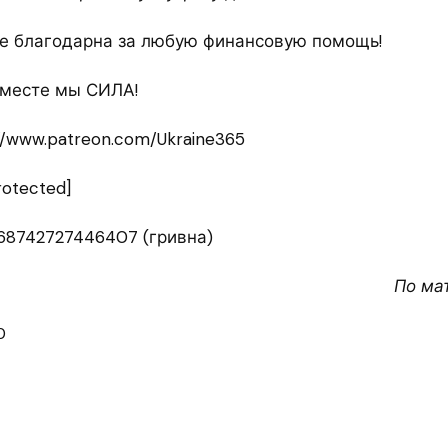
е благодарна за любую финансовую помощь!
Вместе мы СИЛА!
//www.patreon.com/Ukraine365
rotected]
168742727446407 (гривна)
По ма
0