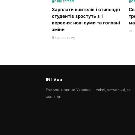
ОБЩЕСТВО
О
Зарплати вчителів і стипендії
Св
студентів зростуть з 1
тр
вересня: нові суми та головні
ма
зміни
20 
5 часов тому
INTVua
Головні новини України — свіжі, актуальні, за
сьогодні.