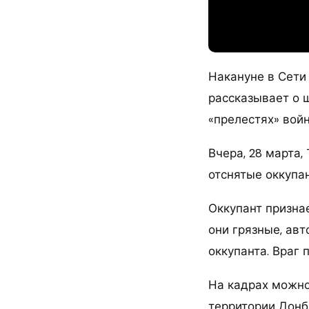
Накануне в Сети 
рассказывает о 
«прелестях» войн
Вчера, 28 марта,
отснятые оккупа
Оккупант признае
они грязные, авт
оккупанта. Враг 
На кадрах можно
территории Донба