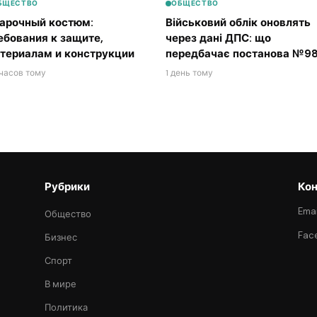
БЩЕСТВО
ОБЩЕСТВО
арочный костюм:
Військовий облік оновлять
ебования к защите,
через дані ДПС: що
териалам и конструкции
передбачає постанова №98
часов тому
1 день тому
Рубрики
Кон
Emai
Общество
Fac
Бизнес
Спорт
В мире
Политика