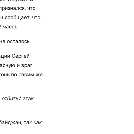
признался, что
н сообщает, что
 часов.
не осталось.
ации Сергей
асную и враг
гонь по своим же
 отбить
7 атак
байджан
, так как