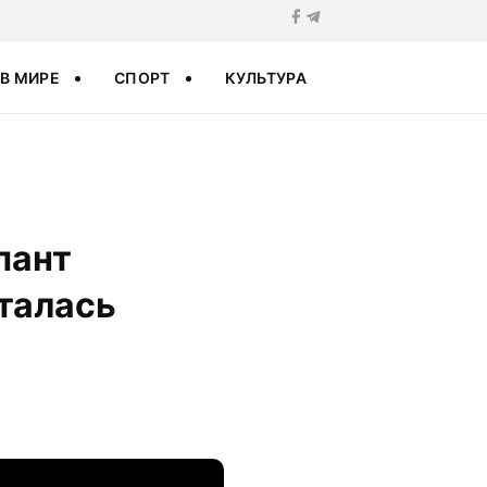
В МИРЕ
СПОРТ
КУЛЬТУРА
пант
талась