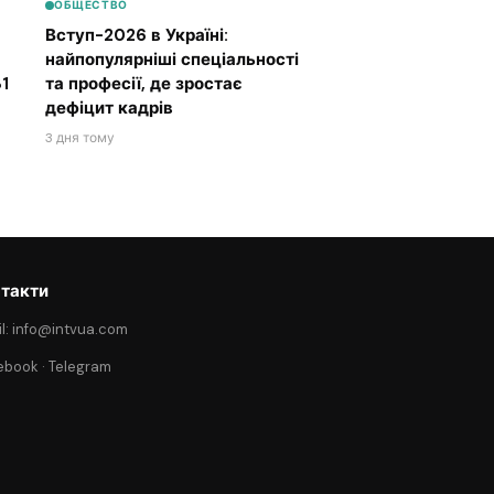
ОБЩЕСТВО
Вступ-2026 в Україні:
найпопулярніші спеціальності
1
та професії, де зростає
дефіцит кадрів
3 дня тому
такти
l: info@intvua.com
ebook
·
Telegram