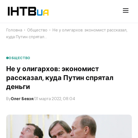
Перейти
до
контенту
Головна
›
Общество
›
Не у олигархов: экономист рассказал,
куда Путин спрятал…
ОБЩЕСТВО
Не у олигархов: экономист
рассказал, куда Путин спрятал
деньги
By
Олег Бевзя
/
31 марта 2022, 08:04