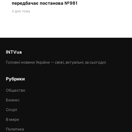
передбачає постанова №981
3 дня тому
INTVua
Головні новини України — свіжі, актуальні, за сьогодні.
Рубрики
Общество
Бизнес
Спорт
В мире
Политика