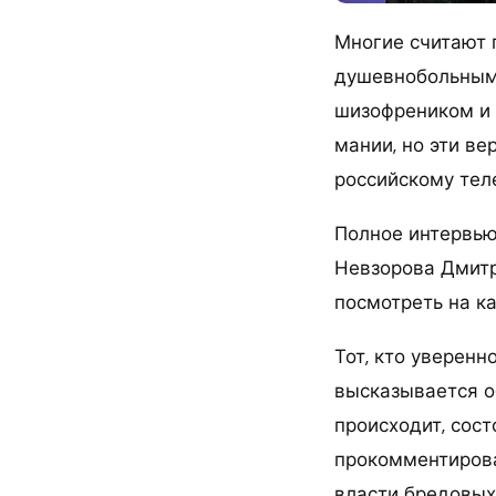
Многие считают 
душевнобольным
шизофреником и
мании, но эти в
российскому тел
Полное интервь
Невзорова Дмит
посмотреть на к
Тот, кто уверенн
высказывается о
происходит, сос
прокомментирова
власти бредовых