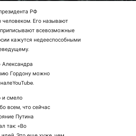
президента РФ
 человеком. Его называют
 приписывают всевозможные
ерсии кажутся недееспособными
еведущему.
ю Александра
рию Гордону можно
аналеYouTube.
о и смело
бо всем, что сейчас
тояние Путина
л так: «Во
 идей. Это еще хуже, чем