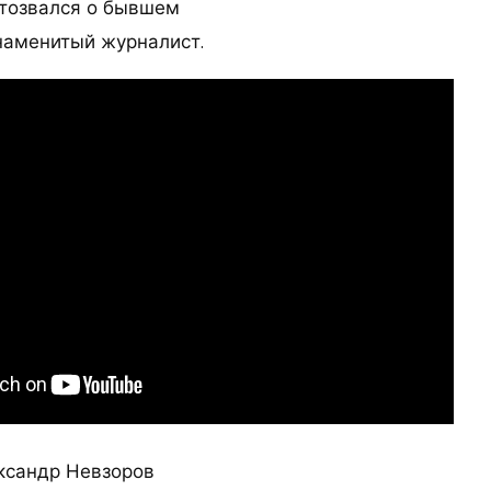
отозвался о бывшем
наменитый журналист.
ксандр Невзоров