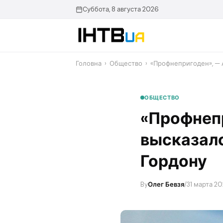
Перейти
Суббота, 8 августа 2026
до
контенту
Головна
›
Общество
›
«Профнепригоден», — 
ОБЩЕСТВО
«Профнеп
высказал
Гордону
By
Олег Бевзя
/
31 марта 20