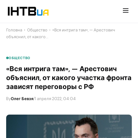
Перейти
до
контенту
Головна
›
Общество
›
«Вся интрига там», — Арестович
объяснил, от какого…
ОБЩЕСТВО
«Вся интрига там», — Арестович
объяснил, от какого участка фронта
зависят переговоры с РФ
By
Олег Бевзя
/
1 апреля 2022, 04:04