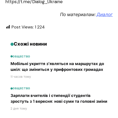
https://t.me/Dialog_Ukraine
По материалам:
Диалог
Post Views:
1 224
Схожі новини
ОБЩЕСТВО
Мобільні укриття з’являться на маршрутах до
шкіл: що зміниться у прифронтових громадах
11 часов тому
ОБЩЕСТВО
Зарплати вчителів і стипендії студентів
зростуть з 1 вересня: нові суми та головні зміни
2 дня тому