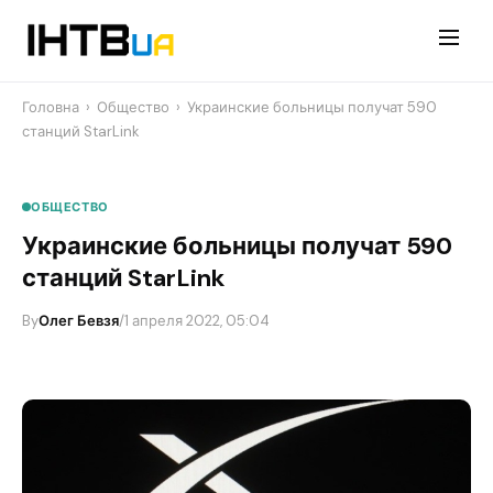
Перейти
до
контенту
Головна
›
Общество
›
Украинские больницы получат 590
станций StarLink
ОБЩЕСТВО
Украинские больницы получат 590
станций StarLink
By
Олег Бевзя
/
1 апреля 2022, 05:04