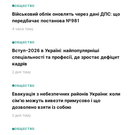
ОБЩЕСТВО
Військовий облік оновлять через дані ДПС: що
передбачає постанова №981
4 часа тому
ОБЩЕСТВО
Вступ-2026 в Україні: найпопулярніші
спеціальності та професії, де зростає дефіцит
кадрів
2 дня тому
ОБЩЕСТВО
Евакуація з небезпечних районів України: коли
сім’ю можуть вивезти примусово і що
дозволено взяти із собою
3 дня тому
ОБЩЕСТВО