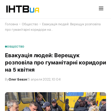
Перейти
до
контенту
Головна
›
Общество
›
Евакуація людей: Верещук розповіла
про гуманітарні коридори на…
ОБЩЕСТВО
Евакуація людей: Верещук
розповіла про гуманітарні коридори
на 5 квітня
By
Олег Бевзя
/
5 апреля 2022, 10:04