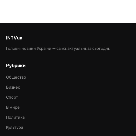
INTVua
Головні новини України — свіжі, актуальні, за сьогодні.
Рубрики
Общество
Бизнес
Спорт
В мире
Политика
Культура