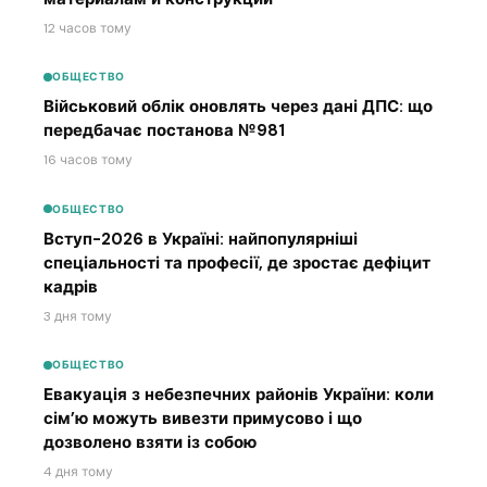
12 часов тому
ОБЩЕСТВО
Військовий облік оновлять через дані ДПС: що
передбачає постанова №981
16 часов тому
ОБЩЕСТВО
Вступ-2026 в Україні: найпопулярніші
спеціальності та професії, де зростає дефіцит
кадрів
3 дня тому
ОБЩЕСТВО
Евакуація з небезпечних районів України: коли
сім’ю можуть вивезти примусово і що
дозволено взяти із собою
4 дня тому