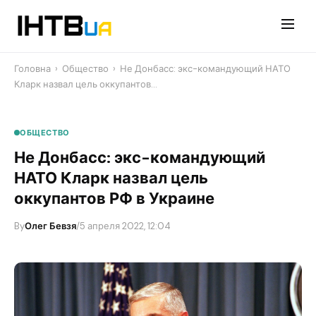
Перейти
до
контенту
Головна
›
Общество
›
​Не Донбасс: экс-командующий НАТО
Кларк назвал цель оккупантов…
ОБЩЕСТВО
​Не Донбасс: экс-командующий
НАТО Кларк назвал цель
оккупантов РФ в Украине
By
Олег Бевзя
/
5 апреля 2022, 12:04