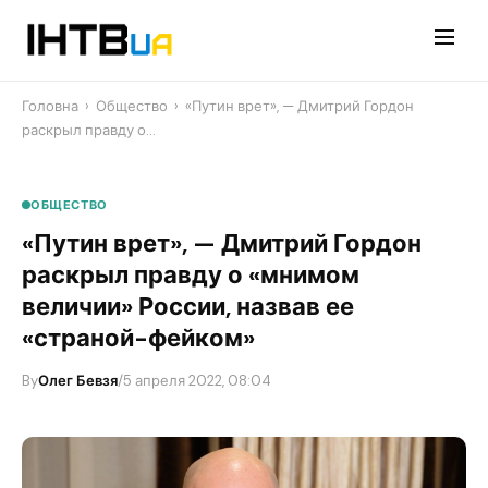
Перейти
до
контенту
Головна
›
Общество
›
«Путин врет», — Дмитрий Гордон
раскрыл правду о…
ОБЩЕСТВО
«Путин врет», — Дмитрий Гордон
раскрыл правду о «мнимом
величии» России, назвав ее
«страной-фейком»
By
Олег Бевзя
/
5 апреля 2022, 08:04