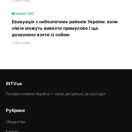
2 дня тому
ОБЩЕСТВО
Евакуація з небезпечних районів України: коли
сім’ю можуть вивезти примусово і що
дозволено взяти із собою
3 дня тому
INTVua
Головні новини України — свіжі, актуальні, за сьогодні.
Рубрики
Общество
Бизнес