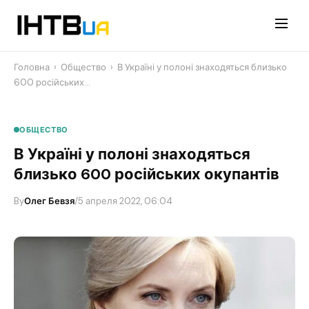
Перейти
до
контенту
Головна
›
Общество
›
В Україні у полоні знаходяться близько
600 російських…
ОБЩЕСТВО
В Україні у полоні знаходяться
близько 600 російських окупантів
By
Олег Бевзя
/
5 апреля 2022, 06:04