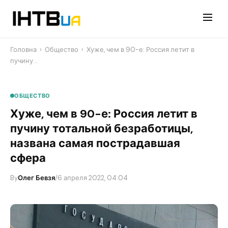
Перейти
до
контенту
Головна
›
Общество
›
​Хуже, чем в 90-е: Россия летит в
пучину…
ОБЩЕСТВО
​Хуже, чем в 90-е: Россия летит в
пучину тотальной безработицы,
названа самая пострадавшая
сфера
By
Олег Бевзя
/
6 апреля 2022, 04:04