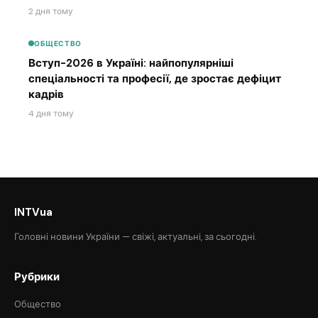
2 дня тому
ОБЩЕСТВО
Вступ-2026 в Україні: найпопулярніші
спеціальності та професії, де зростає дефіцит
кадрів
4 дня тому
INTVua
Головні новини України — свіжі, актуальні, за сьогодні.
Рубрики
Общество