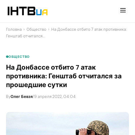
Перейти
до
контенту
Головна
›
Общество
›
​На Донбассе отбито 7 атак противника:
Генштаб отчитался…
ОБЩЕСТВО
​На Донбассе отбито 7 атак
противника: Генштаб отчитался за
прошедшие сутки
By
Олег Бевзя
/
9 апреля 2022, 04:04