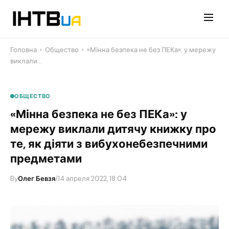
Перейти
до
контенту
Головна
›
Общество
›
«Мінна безпека не без ПЕКа»: у мережу
виклали…
ОБЩЕСТВО
«Мінна безпека не без ПЕКа»: у
мережу виклали дитячу книжку про
те, як діяти з вибухонебезпечними
предметами
By
Олег Бевзя
/
14 апреля 2022, 18:04