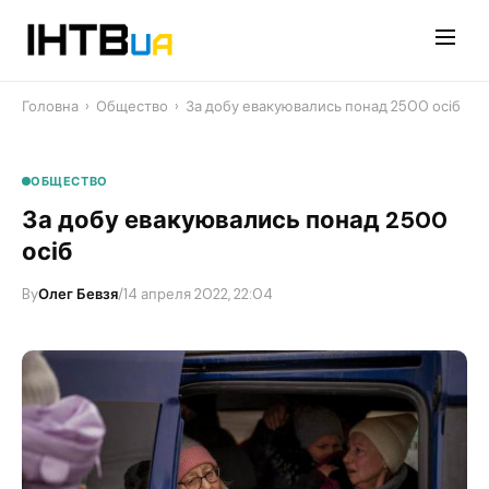
Перейти
до
контенту
Головна
›
Общество
›
За добу евакуювались понад 2500 осіб
ОБЩЕСТВО
За добу евакуювались понад 2500
осіб
By
Олег Бевзя
/
14 апреля 2022, 22:04