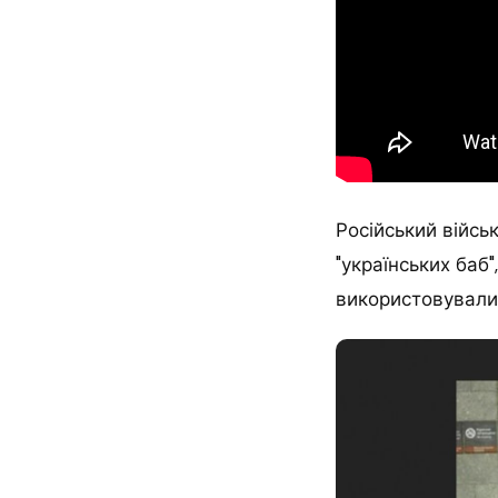
Російський війсь
"українських баб
використовувалис