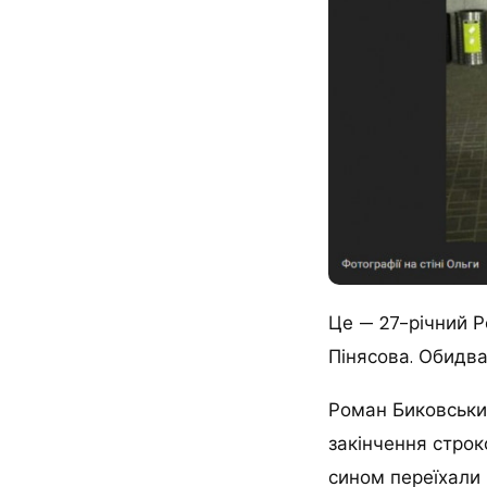
Це — 27-річний Р
Пінясова. Обидва
Роман Биковський
закінчення стро
сином переїхали 