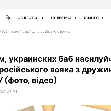
ОБЩЕСТВО
ПОЛИТИКА
БИЗНЕС
×
х баб насилуй»: знайдено російського вояка…
м, украинских баб насилуй»
російського вояка з дружи
 (фото, відео)
2022, 06:04