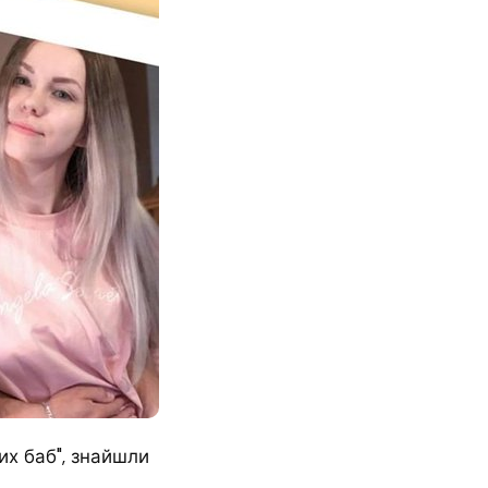
их баб", знайшли