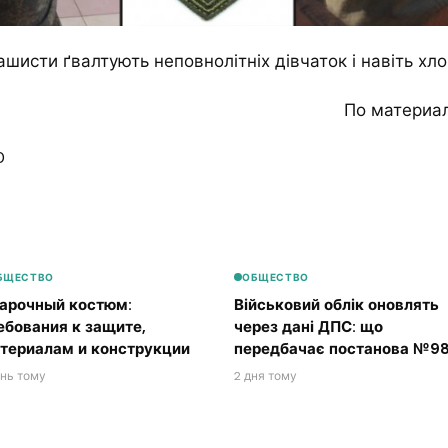
шисти ґвалтують неповнолітніх дівчаток і навіть хло
По материа
0
БЩЕСТВО
ОБЩЕСТВО
арочный костюм:
Військовий облік оновлять
ебования к защите,
через дані ДПС: що
териалам и конструкции
передбачає постанова №98
ень тому
2 дня тому