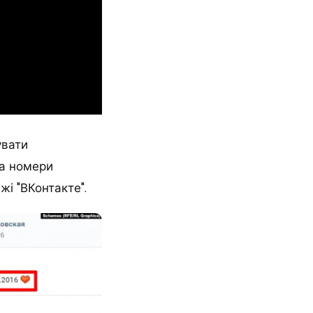
увати
ва номери
жі "ВКонтакте".