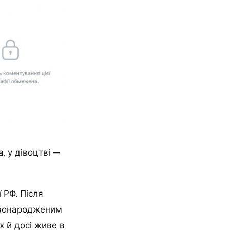
 у дівоцтві —
 РФ. Після
овонародженим
 й досі живе в