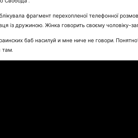
о Свобода".
ублікувала фрагмент перехопленої телефонної розмов
ця із дружиною. Жінка говорить своєму чоловіку-за
раинских баб насилуй и мне ниче не говори. Понятн
 там.