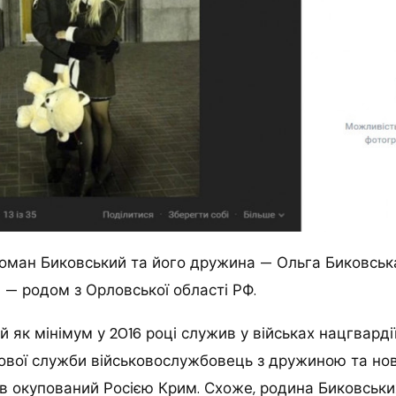
оман Биковський та його дружина — Ольга Биковська,
 — родом з Орловської області РФ.
 як мінімум у 2016 році служив у військах нацгвардії
кової служби військовослужбовець з дружиною та н
в окупований Росією Крим. Схоже, родина Биковських