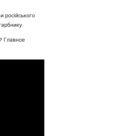
и російського
гарбнику.
о? Главное