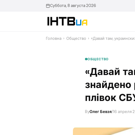
Перейти
Суббота, 8 августа 2026
до
контенту
Головна
›
Общество
›
«Давай там, украински
ОБЩЕСТВО
«Давай та
знайдено 
плівок СБУ
By
Олег Бевзя
/
16 апреля 