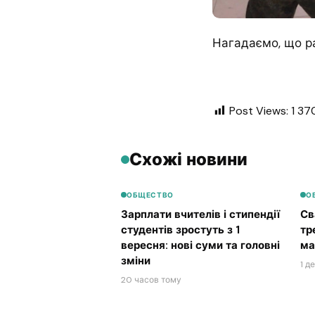
Нагадаємо, що ра
Post Views:
1 37
Схожі новини
ОБЩЕСТВО
О
Зарплати вчителів і стипендії
Св
студентів зростуть з 1
тр
вересня: нові суми та головні
ма
зміни
1 д
20 часов тому