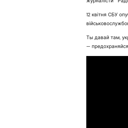
журналісти "Раді
12 квітня СБУ оп
військовослужбов
Ты давай там, ук
— предохраняйся