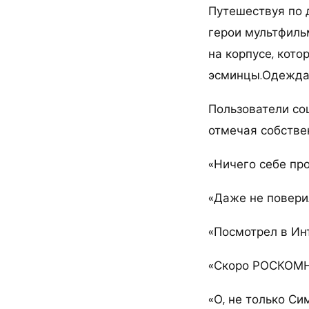
Путешествуя по 
герои мультфиль
на корпусе, кото
эсминцы.Одежда 
Пользователи со
отмечая собстве
«Ничего себе про
«Даже не поверил
«Посмотрел в Инт
«Скоро РОСКОМНА
«О, не только С