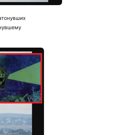
атонувших
онувшему