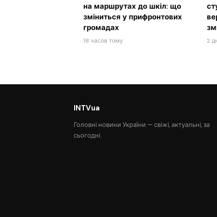
на маршрутах до шкіл: що
ст
зміниться у прифронтових
ве
громадах
зм
18 часов тому
2 д
INTVua
Головні новини України — свіжі, актуальні, за
сьогодні.