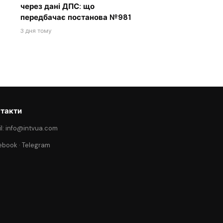
через дані ДПС: що
передбачає постанова №981
3 дня тому
такти
l: info@intvua.com
ebook
·
Telegram