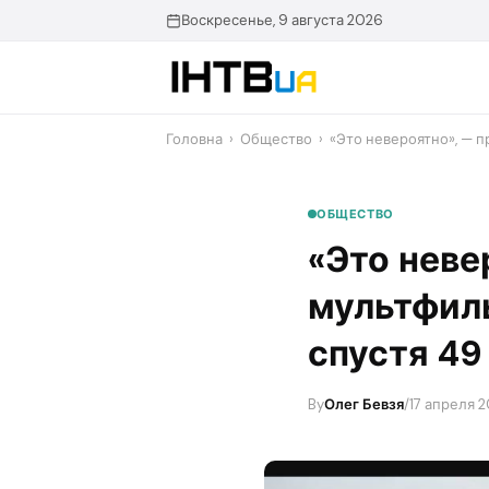
Перейти
Воскресенье, 9 августа 2026
до
контенту
Головна
›
Общество
›
«Это невероятно», — 
ОБЩЕСТВО
«Это неве
мультфил
спустя 49
By
Олег Бевзя
/
17 апреля 2