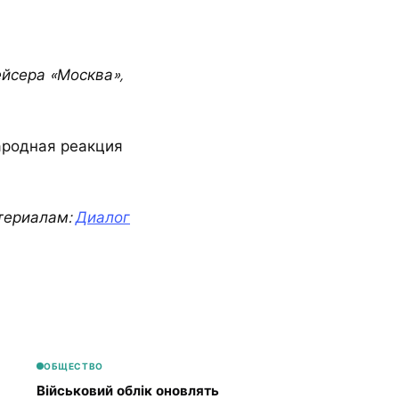
йсера «Москва»,
ародная реакция
териалам:
Диалог
ОБЩЕСТВО
Військовий облік оновлять