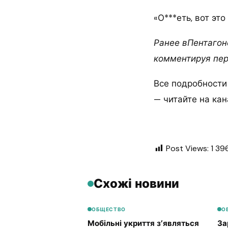
«О***еть, вот эт
Ранее вПентагон
комментируя пер
Все подробности
— читайте на кан
Post Views:
1 39
Схожі новини
ОБЩЕСТВО
О
Мобільні укриття з’являться
За