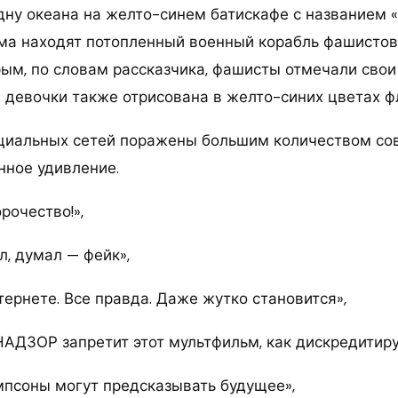
дну океана на желто-синем батискафе с названием «
ма находят потопленный военный корабль фашистов
рым, по словам рассказчика, фашисты отмечали свои
девочки также отрисована в желто-синих цветах ф
циальных сетей поражены большим количеством со
нное удивление.
рочество!»,
, думал — фейк»,
ернете. Все правда. Даже жутко становится»,
ДЗОР запретит этот мультфильм, как дискредитир
импсоны могут предсказывать будущее»,