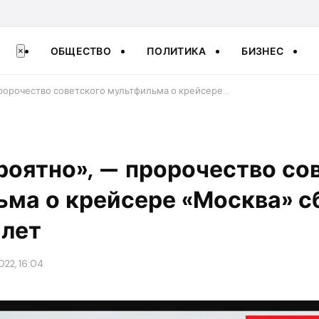
ОБЩЕСТВО
ПОЛИТИКА
БИЗНЕС
×
пророчество советского мультфильма о крейсере…
роятно», — пророчество со
ьма о крейсере «Москва» 
 лет
022, 16:04