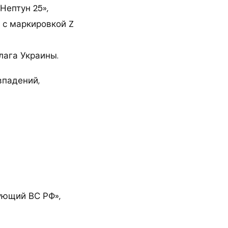
Нептун 25»,
 с маркировкой Z
лага Украины.
впадений,
ующий ВС РФ»,