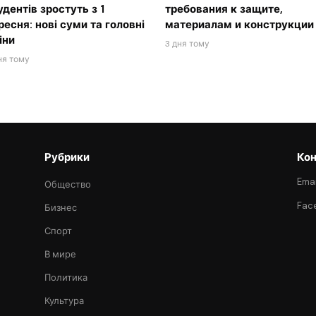
удентів зростуть з 1
требования к защите,
ресня: нові суми та головні
материалам и конструкции
іни
3 дня тому
ня тому
Рубрики
Кон
Emai
Общество
Fac
Бизнес
Спорт
В мире
Политика
Культура