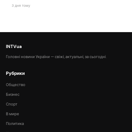
3 дня тому
INTVua
Головні новини України — свіжі, актуальні, за сьогодні.
Рубрики
Общество
Бизнес
Спорт
В мире
Политика