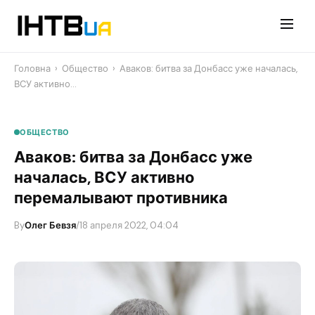
Перейти
до
контенту
Головна
›
Общество
›
Аваков: битва за Донбасс уже началась,
ВСУ активно…
ОБЩЕСТВО
Аваков: битва за Донбасс уже
началась, ВСУ активно
перемалывают противника
By
Олег Бевзя
/
18 апреля 2022, 04:04