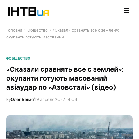
Перейти
до
контенту
Головна
›
Общество
›
«Сказали сравнять все с землей»:
окупанти готують масований…
ОБЩЕСТВО
«Сказали сравнять все с землей»:
окупанти готують масований
авіаудар по «Азовсталі» (відео)
By
Олег Бевзя
/
19 апреля 2022, 14:04