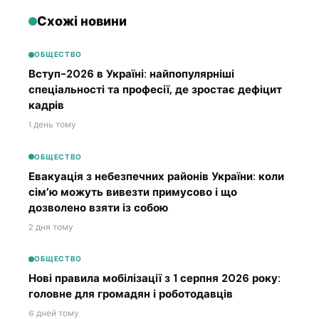
Схожі новини
ОБЩЕСТВО
Вступ-2026 в Україні: найпопулярніші
спеціальності та професії, де зростає дефіцит
кадрів
1 день тому
ОБЩЕСТВО
Евакуація з небезпечних районів України: коли
сім’ю можуть вивезти примусово і що
дозволено взяти із собою
2 дня тому
ОБЩЕСТВО
Нові правила мобілізації з 1 серпня 2026 року:
головне для громадян і роботодавців
6 дней тому