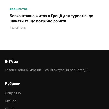
ОБЩЕСТВО
Безкоштовне житло в Греції для туристів: де
шукати та що потрібно робити
7 дней тому
INTVua
Головні новини України — свіжі, актуальні, за сьогодні.
Рубрики
Общество
Бизнес